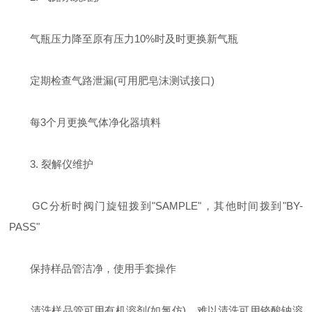
气瓶压力降至原有压力10%时及时更换新气瓶
定期检查气路泄漏(可用肥皂沫测试接口)
每3个月更换气体净化器填料
3. 裂解仪维护
GC分析时阀门旋钮拨到"SAMPLE"，其他时间拨到"BY-
PASS"
保持样品管洁净，使用手套操作
清洗样品管可用有机溶剂(如氯仿)，难以清洗可用铬酸钠溶