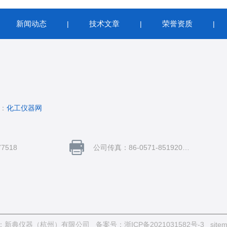
新闻动态
技术文章
荣誉资质
|
|
|
|
持：
化工仪器网
7518
公司传真：86-0571-85192062
权所有：新典仪器（杭州）有限公司
备案号：浙ICP备2021031582号-3
site